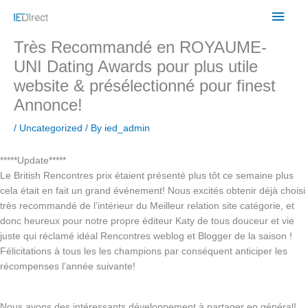
Skip
Main
to
content
Men
Très Recommandé en ROYAUME-
UNI Dating Awards pour plus utile
website & présélectionné pour finest
Annonce!
/
Uncategorized
/ By
ied_admin
*****Update*****
Le British Rencontres prix étaient présenté plus tôt ce semaine plus
cela était en fait un grand événement! Nous excités obtenir déjà choisi
très recommandé de l’intérieur du Meilleur relation site catégorie, et
donc heureux pour notre propre éditeur Katy de tous douceur et vie
juste qui réclamé idéal Rencontres weblog et Blogger de la saison !
Félicitations à tous les les champions par conséquent anticiper les
récompenses l’année suivante!
Nous avons des intéressants développement à partager en général!